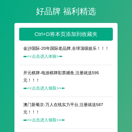
好品牌 福利精选
Ctrl+D将本页添加到收藏夹
金沙国际-20年国际老品牌,全球顶级娱乐！！！
➡️<<点击进入体验>⬅️
开元棋牌-电游棋牌彩票捕鱼,注册就送595
元！！！
➡️<<点击进入领取>>⬅️
澳门新葡京-万人在线实力平台,注册就送587
元！！！
➡️<<点击进入领取>>⬅️